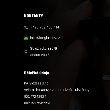
KONTAKTY
+420 732 485 414

info@ka-glasses.cz

Strážnická 998/9

32300 Plzeň
Dôležité údaje
KA-Glasses s.r.o.
Vejprnická 489/99318 00 Plzeň – Skvrňany
IČO:
17242924
DIČ: CZ17242924