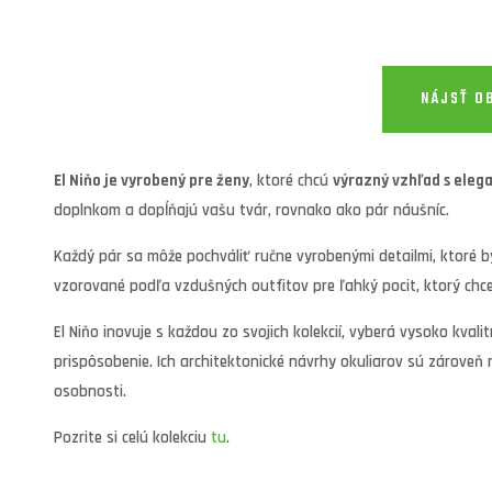
NÁJSŤ O
El Niňo je vyrobený pre ženy
, ktoré chcú
výrazný vzhľad s eleg
doplnkom a dopĺňajú vašu tvár, rovnako ako pár náušníc.
Každý pár sa môže pochváliť ručne vyrobenými detailmi, ktoré by 
vzorované podľa vzdušných outfitov pre ľahký pocit, ktorý chc
El Niňo inovuje s každou zo svojich kolekcií, vyberá vysoko kval
prispôsobenie. Ich architektonické návrhy okuliarov sú zároveň r
osobnosti.
Pozrite si celú kolekciu
tu
.