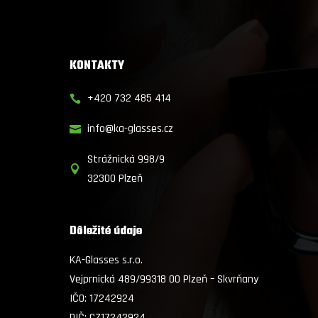
KONTAKTY
+420 732 485 414

info@ka-glasses.cz

Strážnická 998/9

32300 Plzeň
Dôležité údaje
KA-Glasses s.r.o.
Vejprnická 489/99318 00 Plzeň – Skvrňany
IČO:
17242924
DIČ: CZ17242924