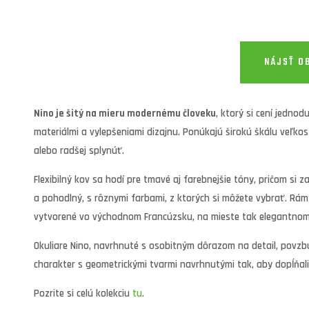
NÁJSŤ O
Nino je šitý na mieru modernému človeku
, ktorý si cení jedno
materiálmi a vylepšeniami dizajnu. Ponúkajú širokú škálu veľkost
alebo radšej splynúť.
Flexibilný kov sa hodí pre tmavé aj farebnejšie tóny, pričom si
a pohodlný, s rôznymi farbami, z ktorých si môžete vybrať. Rámy
vytvorené vo východnom Francúzsku, na mieste tak elegantnom,
Okuliare Nino, navrhnuté s osobitným dôrazom na detail, povzb
charakter s geometrickými tvarmi navrhnutými tak, aby dopĺňa
Pozrite si celú kolekciu
tu
.